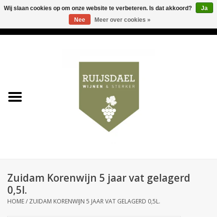
Wij slaan cookies op om onze website te verbeteren. Is dat akkoord?
Ja
Nee
Meer over cookies »
0 Artikelen - €0,00
Home
Wijnen & bubbels
& sterker
Ruijsdael op 't Hoekje
Onze winkels
Zuidam Korenwijn 5 jaar vat gelagerd
Contact
0,5l.
HOME
/
ZUIDAM KORENWIJN 5 JAAR VAT GELAGERD 0,5L.
Relatiegeschenken