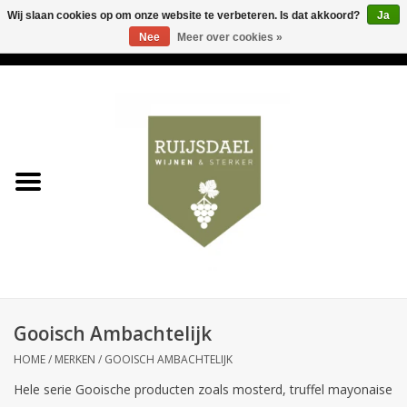
Wij slaan cookies op om onze website te verbeteren. Is dat akkoord?
Ja
Nee
Meer over cookies »
0 Artikelen - €0,00
Home
Wijnen & bubbels
& sterker
Ruijsdael op 't Hoekje
Onze winkels
Gooisch Ambachtelijk
Contact
HOME
/
MERKEN
/
GOOISCH AMBACHTELIJK
Hele serie Gooische producten zoals mosterd, truffel mayonaise
Relatiegeschenken