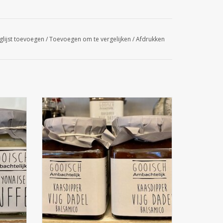
glijst toevoegen
/
Toevoegen om te vergelijken
/
Afdrukken
ch
Gooisch Ambachtelijk Vijg Dadel
se
kaasdipper
GEN
TOEVOEGEN AAN WINKELWAGEN