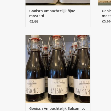
Gooisch Ambachtelijk fijne
Gooi
mosterd
most
€5,99
€5,99
Gooisch Ambachtelijk Balsamico azijn
TOEVOEGEN AAN WINKELWAGEN
Gooisch Ambachtelijk Balsamico