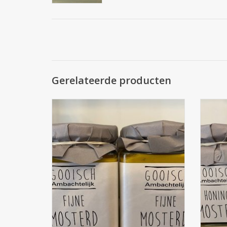
Gerelateerde producten
Gooisch Ambachtelijk Gooisch
G
Ambachtelijk fijne mosterd
TOEVOEGEN AAN WINKELWAGEN
TO