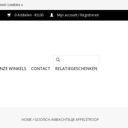
over cookies »
0 Artikelen - €0,00
Mijn account / Registreren
NZE WINKELS
CONTACT
RELATIEGESCHENKEN
HOME
/
GOOISCH AMBACHTELIJK APPELSTROOP