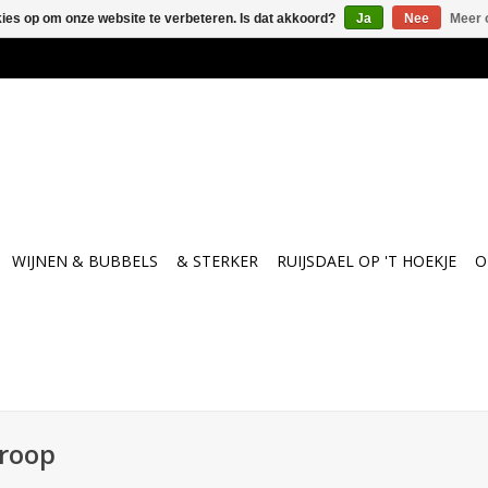
kies op om onze website te verbeteren. Is dat akkoord?
Ja
Nee
Meer 
WIJNEN & BUBBELS
& STERKER
RUIJSDAEL OP 'T HOEKJE
O
troop