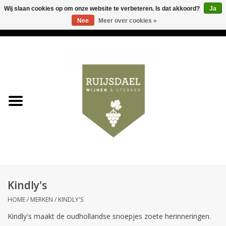
Wij slaan cookies op om onze website te verbeteren. Is dat akkoord?
Ja
Nee
Meer over cookies »
0 Artikelen - €0,00
Home
Wijnen & bubbels
& sterker
Ruijsdael op 't Hoekje
Onze winkels
Kindly's
Contact
HOME
/
MERKEN
/
KINDLY'S
Kindly's maakt de oudhollandse snoepjes zoete herinneringen.
Relatiegeschenken