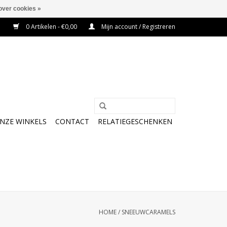
over cookies »
0 Artikelen - €0,00
Mijn account / Registreren
NZE WINKELS
CONTACT
RELATIEGESCHENKEN
HOME
/
SNEEUWCARAMELS