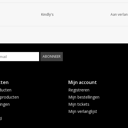
Kindly's
Aan verlan
ABONNEER
cten
Mijn account
ducten
Registreren
producten
Mijn bestellingen
ingen
Mijn tickets
Mijn verlanglijst
d