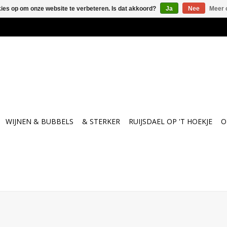
kies op om onze website te verbeteren. Is dat akkoord?
Ja
Nee
Meer 
WIJNEN & BUBBELS
& STERKER
RUIJSDAEL OP 'T HOEKJE
O