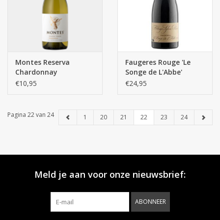
Montes Reserva
Faugeres Rouge 'Le
Chardonnay
Songe de L'Abbe'
€10,95
€24,95
Pagina 22 van 24
1
20
21
22
23
24
Meld je aan voor onze nieuwsbrief:
ABONNEER