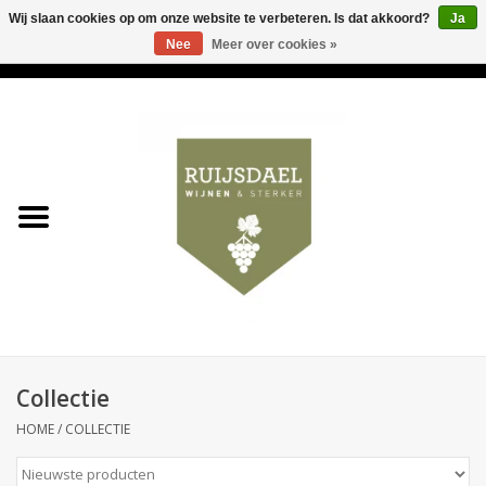
Wij slaan cookies op om onze website te verbeteren. Is dat akkoord?
Ja
Nee
Meer over cookies »
0 Artikelen - €0,00
Home
Wijnen & bubbels
& sterker
Ruijsdael op 't Hoekje
Onze winkels
Collectie
Contact
HOME
/
COLLECTIE
Relatiegeschenken