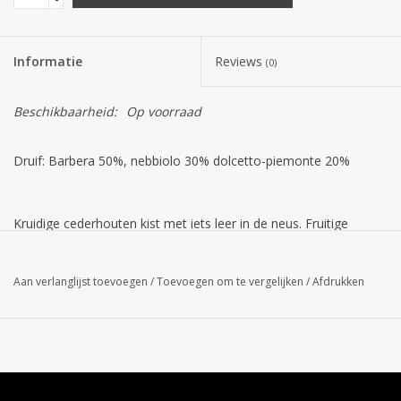
Informatie
Reviews
(0)
Beschikbaarheid:
Op voorraad
Druif: Barbera 50%, nebbiolo 30% dolcetto-piemonte 20%
Kruidige cederhouten kist met iets leer in de neus. Fruitige
aroma's van klein zwart fruit, vanille en specerijen in de mond
met een evenwichtige afdronk met zachte zoete tannines.
Aan verlanglijst toevoegen
/
Toevoegen om te vergelijken
/
Afdrukken