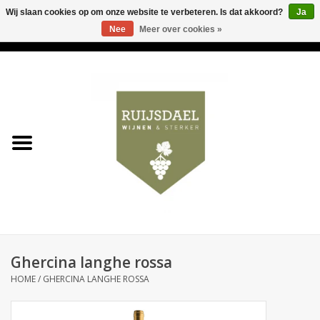
Wij slaan cookies op om onze website te verbeteren. Is dat akkoord?
Ja
Nee
Meer over cookies »
0 Artikelen - €0,00
Home
Wijnen & bubbels
& sterker
Ruijsdael op 't Hoekje
Onze winkels
Ghercina langhe rossa
Contact
HOME
/
GHERCINA LANGHE ROSSA
Relatiegeschenken