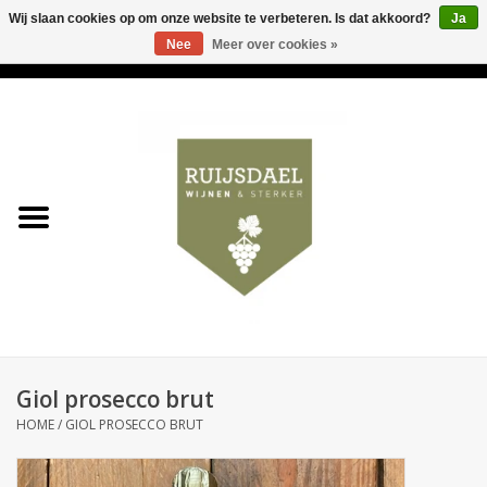
Wij slaan cookies op om onze website te verbeteren. Is dat akkoord?
Ja
Nee
Meer over cookies »
0 Artikelen - €0,00
Home
Wijnen & bubbels
& sterker
Ruijsdael op 't Hoekje
Onze winkels
Giol prosecco brut
Contact
HOME
/
GIOL PROSECCO BRUT
Relatiegeschenken