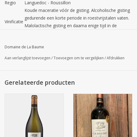
Regio
Languedoc - Roussillon
Koude maceratie vóór de gisting. Alcoholische gisting
gedurende een korte periode in roestvrijstalen vaten.
Vinificatie
Malolactische gisting en daarna enige tijd in de
aanwezigheid van hout opgevoed.
Kleur
Diep robijn rood met een paarse gloed.
Domaine de La Baume
De geur van de wijn is zeer expressief in de neus met
wilde aardbei en zwarte bessen die vers van de
Aan verlanglijst toevoegen
/
Toevoegen om te vergelijken
/
Afdrukken
Geur
struiken lijken te komen. Een lichte geur van vanille
maakt de wijn nog iets complexer.
De wijn is rond, maar stevig. De fruitige aroma’s van
Gerelateerde producten
Smaak
zwarte bessen en bosaardbei zijn mooi in evenwicht.