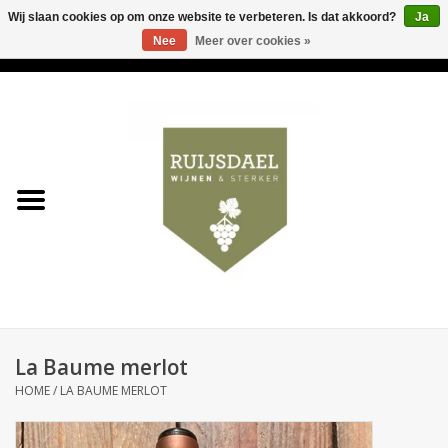
Wij slaan cookies op om onze website te verbeteren. Is dat akkoord?
Ja
Nee
Meer over cookies »
0 Artikelen - €0,00
Home
Wijnen & bubbels
& sterker
Ruijsdael op 't Hoekje
Onze winkels
La Baume merlot
Contact
HOME
/
LA BAUME MERLOT
Relatiegeschenken