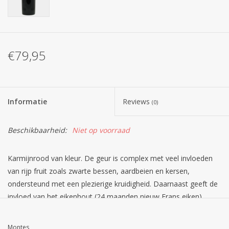
€79,95
Informatie
Reviews
(0)
Beschikbaarheid:
Niet op voorraad
Karmijnrood van kleur. De geur is complex met veel invloeden
van rijp fruit zoals zwarte bessen, aardbeien en kersen,
ondersteund met een plezierige kruidigheid. Daarnaast geeft de
invloed van het eikenhout (24 maanden nieuw Frans eiken)
smaakelementen mee zoals die van koffie, karamel en vanille.
De smaak is vol en rond met een krachtige ruggengraat van de
Montes