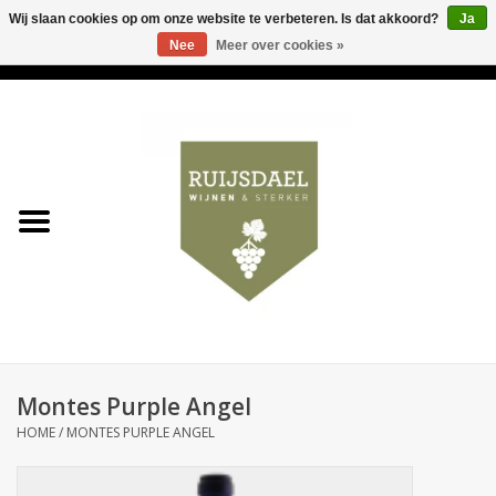
Wij slaan cookies op om onze website te verbeteren. Is dat akkoord?
Ja
Nee
Meer over cookies »
0 Artikelen - €0,00
Home
Wijnen & bubbels
& sterker
Ruijsdael op 't Hoekje
Onze winkels
Montes Purple Angel
Contact
HOME
/
MONTES PURPLE ANGEL
Relatiegeschenken