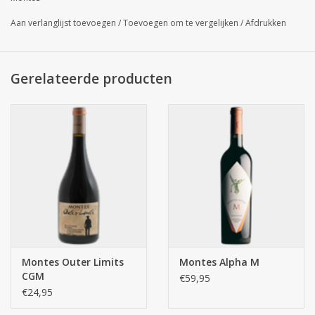
Petit-Verdot (8%).
Korte omschrijving
Aan verlanglijst toevoegen
/
Toevoegen om te vergelijken
/
Afdrukken
Icon wijn van het vooraanstaande Chileense huis Montes.
Overige informatie
Gerelateerde producten
Met Purple Angel heeft wijnmaker Aurelio Montes een nieuwe
standaard neergezet voor Carmenère.
Montes Outer Limits
Montes Alpha M
CGM
€59,95
€24,95