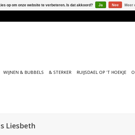
kies op om onze website te verbeteren. Is dat akkoord?
Ja
Nee
Meer 
WIJNEN & BUBBELS
& STERKER
RUIJSDAEL OP 'T HOEKJE
O
s Liesbeth