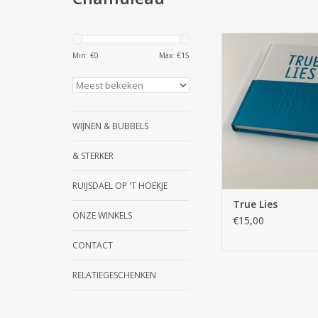
True Lies
Min: €
0
Max: €
15
TOEVOEGEN AAN WI
WIJNEN & BUBBELS
& STERKER
RUIJSDAEL OP 'T HOEKJE
True Lies
ONZE WINKELS
€15,00
CONTACT
RELATIEGESCHENKEN