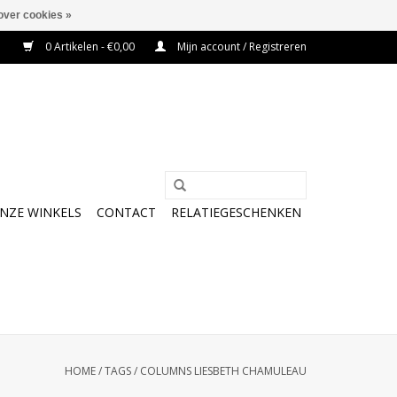
over cookies »
0 Artikelen - €0,00
Mijn account / Registreren
NZE WINKELS
CONTACT
RELATIEGESCHENKEN
HOME
/
TAGS
/
COLUMNS LIESBETH CHAMULEAU