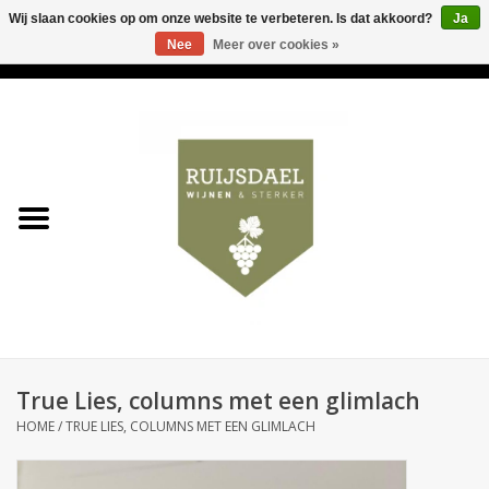
Wij slaan cookies op om onze website te verbeteren. Is dat akkoord?
Ja
Nee
Meer over cookies »
0 Artikelen - €0,00
Home
Wijnen & bubbels
& sterker
Ruijsdael op 't Hoekje
Onze winkels
True Lies, columns met een glimlach
Contact
HOME
/
TRUE LIES, COLUMNS MET EEN GLIMLACH
Relatiegeschenken