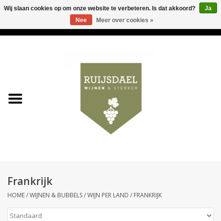
Wij slaan cookies op om onze website te verbeteren. Is dat akkoord?
Ja
Nee
Meer over cookies »
0 Artikelen - €0,00
Home
Wijnen & bubbels
& sterker
Ruijsdael op 't Hoekje
Onze winkels
Frankrijk
Contact
HOME
/
WIJNEN & BUBBELS
/
WIJN PER LAND
/
FRANKRIJK
Relatiegeschenken