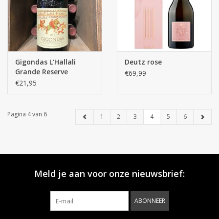
Gigondas L'Hallali
Deutz rose
Grande Reserve
€69,99
€21,95
Pagina 4 van 6
1
2
3
4
5
6
Meld je aan voor onze nieuwsbrief:
ABONNEER