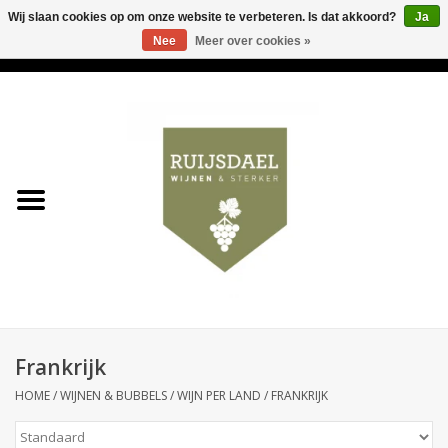
Wij slaan cookies op om onze website te verbeteren. Is dat akkoord?
Ja
Nee
Meer over cookies »
0 Artikelen - €0,00
Home
Wijnen & bubbels
& sterker
Ruijsdael op 't Hoekje
Onze winkels
Frankrijk
Contact
HOME
/
WIJNEN & BUBBELS
/
WIJN PER LAND
/
FRANKRIJK
Relatiegeschenken